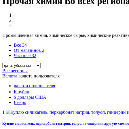
Прочая химия Во всех регион
Промышленная химия, химическое сырье, химические реактивы 
Все
34
От магазинов
2
Частные
32
Все регионы
Валюта
валюта пользователя
валюта пользователя
₽
рубли
$
доллары США
€
евро
1
Куплю силикагель, перкарбонат натрия, толуол, глицерин и другую хими