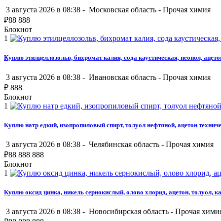
3 августа 2026 в 08:38 -
Московская область
-
Прочая химия
₽
88 888
Блокнот
1
Куплю этилцеллозольв, бихромат калия, сода каустическая, неонол, аце
3 августа 2026 в 08:38 -
Ивановская область
-
Прочая химия
₽
888
Блокнот
1
Куплю натр едкий, изопропиловый спирт, толуол нефтяной, ацетон техни
3 августа 2026 в 08:38 -
Челябинская область
-
Прочая химия
₽
88 888 888
Блокнот
1
Куплю оксид цинка, никель сернокислый, олово хлорид, ацетон, толуол, 
3 августа 2026 в 08:38 -
Новосибирская область
-
Прочая хими