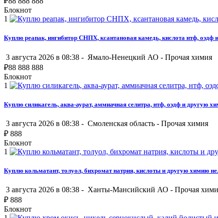
₽
88 888 888
Блокнот
1
Куплю реапак, ингибитор СНПХ, ксантановая камедь, кислота нтф, оэдф
3 августа 2026 в 08:38 -
Ямало-Ненецкий АО
-
Прочая химия
₽
88 888 888
Блокнот
1
Куплю силикагель, аква-аурат, аммиачная селитра, нтф, оэдф и другую х
3 августа 2026 в 08:38 -
Смоленская область
-
Прочая химия
₽
888
Блокнот
1
Куплю кольматант, толуол, бихромат натрия, кислоты и другую химию н
3 августа 2026 в 08:38 -
Ханты-Мансийский АО
-
Прочая хими
₽
888
Блокнот
1