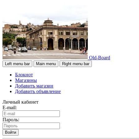
Old-Board
Left menu bar
Main menu
Right menu bar
Блокнот
Магазины
Добавить магазин
Добавить объявление
Личный кабинет
E-mail:
Пароль:
Войти