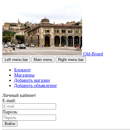
Old-Board
Left menu bar
Main menu
Right menu bar
Блокнот
Магазины
Добавить магазин
Добавить объявление
Личный кабинет
E-mail:
Пароль:
Войти