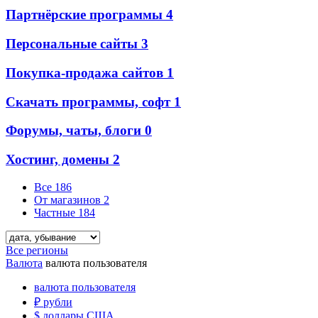
Партнёрские программы
4
Персональные сайты
3
Покупка-продажа сайтов
1
Скачать программы, софт
1
Форумы, чаты, блоги
0
Хостинг, домены
2
Все
186
От магазинов
2
Частные
184
Все регионы
Валюта
валюта пользователя
валюта пользователя
₽
рубли
$
доллары США