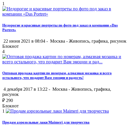
1
Недорогие и красивые портреты по фото под заказ в компании «Das
Portret»
22 июня 2021 в 08:04 -
Москва
-
Живопись, графика, рисунок
Блокнот
4
Оптовая продажа картин по номерам, алмазная мозаика и всего
остального, что подарит Вам эмоции и радость!
4 декабря 2017 в 13:22 -
Москва
-
Живопись, графика,
рисунок
₽
290
Блокнот
1
Продам аэрозольные лаки Maimeri для творчества