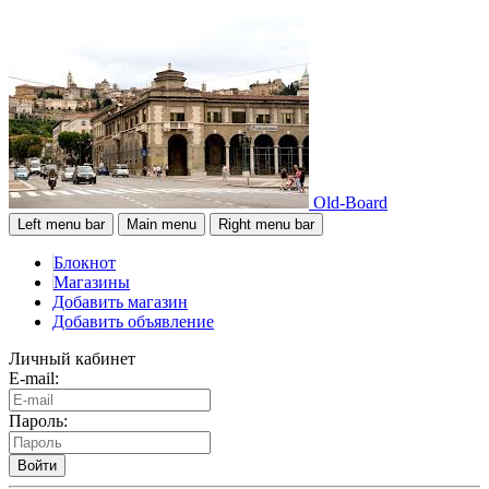
Old-Board
Left menu bar
Main menu
Right menu bar
Блокнот
Магазины
Добавить магазин
Добавить объявление
Личный кабинет
E-mail:
Пароль:
Войти