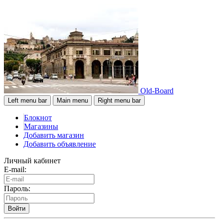
Old-Board
Left menu bar
Main menu
Right menu bar
Блокнот
Магазины
Добавить магазин
Добавить объявление
Личный кабинет
E-mail:
Пароль:
Войти