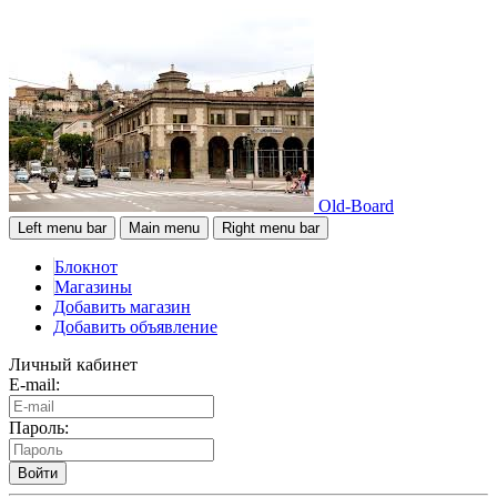
Old-Board
Left menu bar
Main menu
Right menu bar
Блокнот
Магазины
Добавить магазин
Добавить объявление
Личный кабинет
E-mail:
Пароль:
Войти