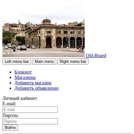
Old-Board
Left menu bar
Main menu
Right menu bar
Блокнот
Магазины
Добавить магазин
Добавить объявление
Личный кабинет
E-mail:
Пароль:
Войти