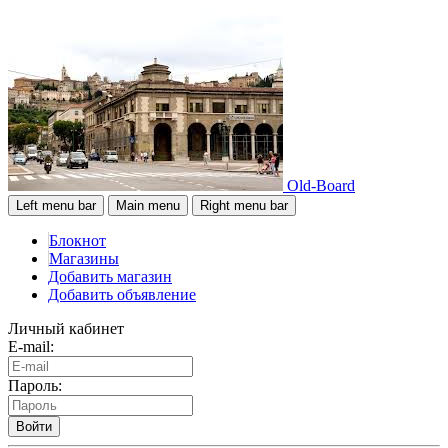
Old-Board
Left menu bar
Main menu
Right menu bar
Блокнот
Магазины
Добавить магазин
Добавить объявление
Личный кабинет
E-mail:
Пароль:
Войти