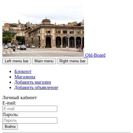
Old-Board
Left menu bar
Main menu
Right menu bar
Блокнот
Магазины
Добавить магазин
Добавить объявление
Личный кабинет
E-mail:
Пароль:
Войти