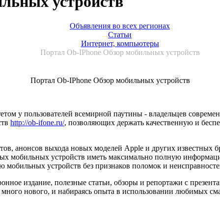
ильных устройств
Объявления во всех регионах
Статьи
Интернет, компьютеры
Портал Ob-IPhone Обзор мобильных устройств
Портал Ob-IPhone Обзор мобильных устройств
том у пользователей всемирной паутины - владельцев современ
ств
http://ob-ifone.ru/
, позволяющих держать качественную и беспе
тов, анонсов выхода новых моделей Apple и других известных б
ых мобильных устройств иметь максимально полную информацию
ю мобильных устройств без признаков поломок и неисправносте
онное издание, полезные статьи, обзоры и репортажи с презен
бя много нового, и набираясь опыта в использовании любимых с