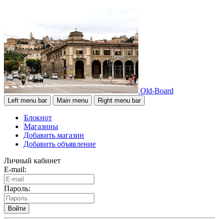
Old-Board
Left menu bar
Main menu
Right menu bar
Блокнот
Магазины
Добавить магазин
Добавить объявление
Личный кабинет
E-mail:
Пароль:
Войти