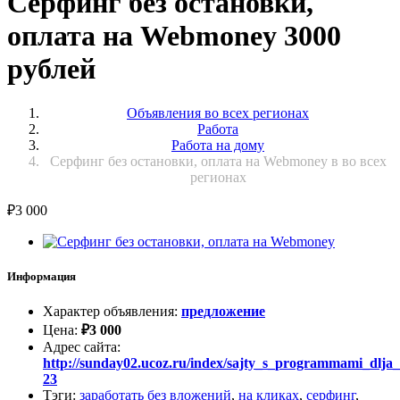
Серфинг без остановки,
оплата на Webmoney 3000
рублей
Объявления во всех регионах
Работа
Работа на дому
Серфинг без остановки, оплата на Webmoney в во всех
регионах
₽
3 000
Информация
Характер объявления
:
предложение
Цена
:
₽
3 000
Адрес сайта
:
http://sunday02.ucoz.ru/index/sajty_s_programmami_dlja_s
23
Тэги
:
заработать без вложений
,
на кликах
,
серфинг
,