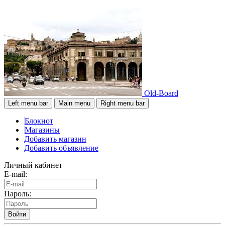
Old-Board
Left menu bar
Main menu
Right menu bar
Блокнот
Магазины
Добавить магазин
Добавить объявление
Личный кабинет
E-mail:
Пароль:
Войти