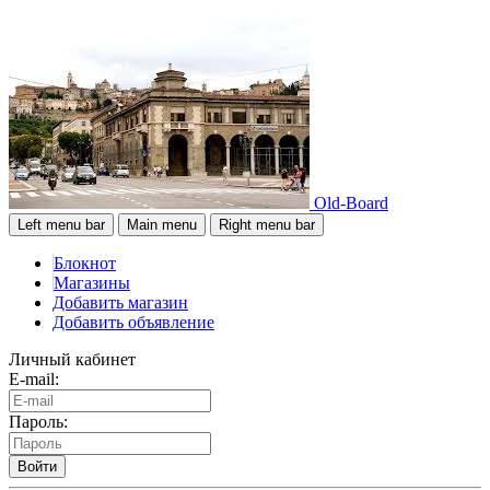
Old-Board
Left menu bar
Main menu
Right menu bar
Блокнот
Магазины
Добавить магазин
Добавить объявление
Личный кабинет
E-mail:
Пароль:
Войти