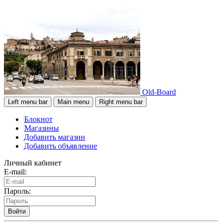
Old-Board
Left menu bar
Main menu
Right menu bar
Блокнот
Магазины
Добавить магазин
Добавить объявление
Личный кабинет
E-mail:
Пароль:
Войти