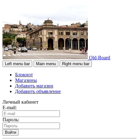
Old-Board
Left menu bar
Main menu
Right menu bar
Блокнот
Магазины
Добавить магазин
Добавить объявление
Личный кабинет
E-mail:
Пароль:
Войти