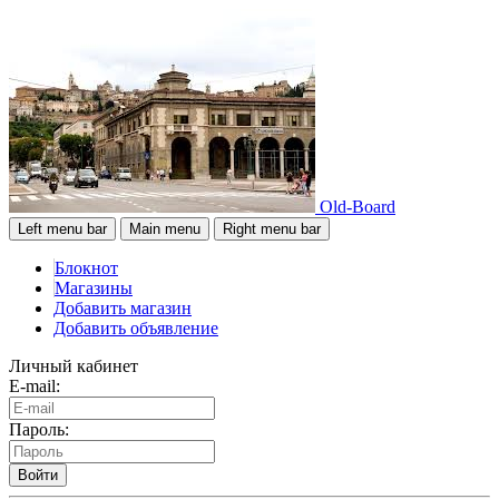
Old-Board
Left menu bar
Main menu
Right menu bar
Блокнот
Магазины
Добавить магазин
Добавить объявление
Личный кабинет
E-mail:
Пароль:
Войти