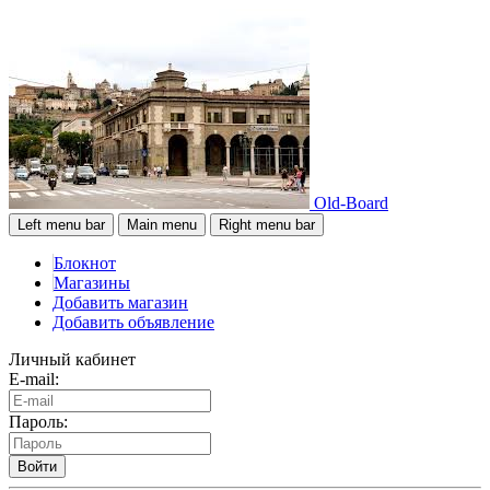
Old-Board
Left menu bar
Main menu
Right menu bar
Блокнот
Магазины
Добавить магазин
Добавить объявление
Личный кабинет
E-mail:
Пароль:
Войти