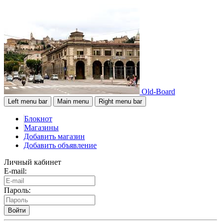
Old-Board
Left menu bar
Main menu
Right menu bar
Блокнот
Магазины
Добавить магазин
Добавить объявление
Личный кабинет
E-mail:
Пароль:
Войти