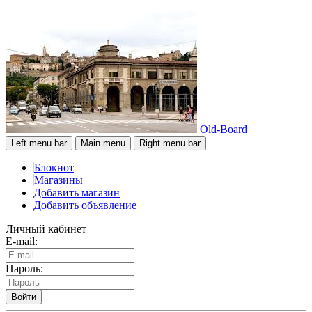
Old-Board
Left menu bar
Main menu
Right menu bar
Блокнот
Магазины
Добавить магазин
Добавить объявление
Личный кабинет
E-mail:
Пароль:
Войти