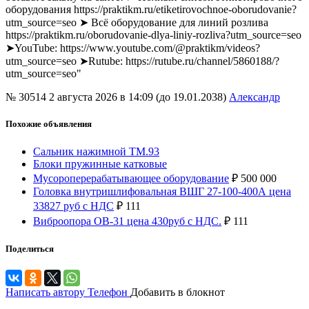
оборудования https://praktikm.ru/etiketirovochnoe-oborudovanie?
utm_source=seo ➤ Всё оборудование для линий розлива
https://praktikm.ru/oborudovanie-dlya-liniy-rozliva?utm_source=seo
➤YouTube: https://www.youtube.com/@praktikm/videos?
utm_source=seo ➤Rutube: https://rutube.ru/channel/5860188/?
utm_source=seo"
№ 30514
2 августа 2026 в 14:09 (до 19.01.2038)
Александр
Похожие объявления
Сальник нажимной ТМ.93
Блоки пружинные катковые
Мусороперерабатывающее оборудование
₽
500 000
Головка внутришлифовальная ВШГ 27-100-400А цена
33827 руб с НДС
₽
111
Виброопора ОВ-31 цена 430руб с НДС.
₽
111
Поделиться
Написать автору
Телефон
Добавить в блокнот