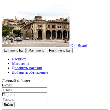
Old-Board
Left menu bar
Main menu
Right menu bar
Блокнот
Магазины
Добавить магазин
Добавить объявление
Личный кабинет
E-mail:
Пароль:
Войти