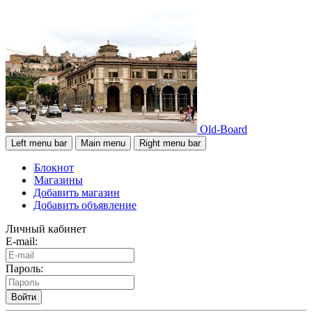
Old-Board
Left menu bar
Main menu
Right menu bar
Блокнот
Магазины
Добавить магазин
Добавить объявление
Личный кабинет
E-mail:
Пароль:
Войти