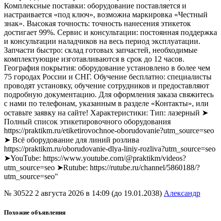
Комплексные поставки: оборудование поставляется и
настраивается «под ключ», возможна маркировка «Честный
знак». Высокая точность: точность нанесения этикеток
достигает 99%. Сервис и консультации: постоянная поддержка
и консультации наладчиков на весь период эксплуатации.
Запчасти быстро: склад готовых запчастей, необходимые
комплектующие изготавливаются в срок до 12 часов.
География покрытия: оборудование установлено в более чем
75 городах России и СНГ. Обучение бесплатно: специалисты
проводят установку, обучение сотрудников и предоставляют
подробную документацию. Для оформления заказа свяжитесь
с нами по телефонам, указанным в разделе «Контакты», или
оставьте заявку на сайте! Характеристики: Тип: лазерный ➤
Полный список этикетировочного оборудования
https://praktikm.ru/etiketirovochnoe-oborudovanie?utm_source=seo
➤ Всё оборудование для линий розлива
https://praktikm.ru/oborudovanie-dlya-liniy-rozliva?utm_source=seo
➤YouTube: https://www.youtube.com/@praktikm/videos?
utm_source=seo ➤Rutube: https://rutube.ru/channel/5860188/?
utm_source=seo"
№ 30522
2 августа 2026 в 14:09 (до 19.01.2038)
Александр
Похожие объявления