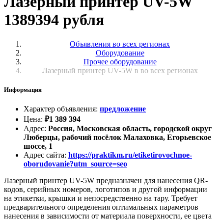
Лазерный принтер UV-5W
1389394 рубля
Объявления во всех регионах
Оборудование
Прочее оборудование
Лазерный принтер UV-5W в во всех регионах
Информация
Характер объявления
:
предложение
Цена
:
₽
1 389 394
Адрес
:
Россия, Московская область, городской округ
Люберцы, рабочий посёлок Малаховка, Егорьевское
шоссе, 1
Адрес сайта
:
https://praktikm.ru/etiketirovochnoe-
oborudovanie?utm_source=seo
Лазерный принтер UV-5W предназначен для нанесения QR-
кодов, серийных номеров, логотипов и другой информации
на этикетки, крышки и непосредственно на тару. Требует
предварительного определения оптимальных параметров
нанесения в зависимости от материала поверхности, ее цвета