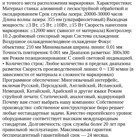
и точного места расположения маркировки. Характеристики:
Материал станка: алюминий с пескоструйной обработкой и
оксидированием Срок службы лазера: 20000-30000 часов
Длина волны лазера: 355 нм (ультрафиолетовый) Выходная
мощность: ≥3 Вт, ≥5 Вт, ≥10Вт, ≥15 Вт Скорость нанесения
маркировки: ≤12000 мм/с (зависит от материала) Контроллер:
10.2-дюймовый сенсорный экран Система охлаждения:
Воздушное охлаждение/водяное охлаждение Фокус
объектива: 210 мм Минимальная ширина линии: 0.01 мм
Точность повторения: 0.001 мм Диапазон разметки: 300x300
мм Режим позиционирования: С синей световой индикацией.
• Количество строк: Любое количество в пределах диапазона
разметки Скорость производственной линии: 0 ~ 130 м/мин (в
зависимости от материала и сложности маркировки)
Программное обеспечение: Многоязычный интерфейс,
включая Русский, Персидский, Английский, Испанский,
Немецкий, Китайский, Арабский и другие языки Режим
струйной печати: Статический, аналоговый, кодирующий
Почему вам стоит выбрать нашу компанию: Собственное
производство: собственное конструкторское бюро решает
любые нестандартные задачи. Качество европейского уровня:
оборудование соответствует высоким международным
стандартам. Долговечность: срок службы более 20 лет при
правильной эксплуатации. Максимальная гарантия:
беспрецедентный гарантийный срок — 24 месяца.