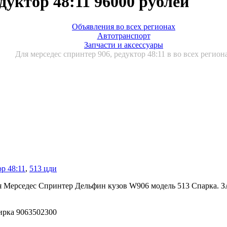
дуктор 48:11 96000 рублей
Объявления во всех регионах
Автотранспорт
Запчасти и аксессуары
Для мерседес спринтер 906, редуктор 48:11 в во всех регион
р 48:11
,
513 цди
3 для Мерседес Спринтер Дельфин кузов W906 модель 513 Спарк
Бирка 9063502300