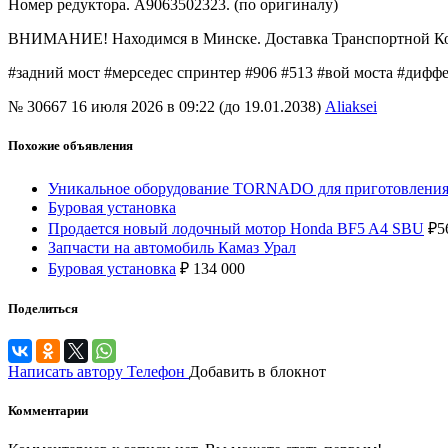
Номер редуктора. A9063502323. (по оригиналу)
ВНИМАНИЕ! Находимся в Минске. Доставка Транспортной К
#задний мост #мерседес спринтер #906 #513 #вой моста #дифф
№ 30667
16 июля 2026 в 09:22 (до 19.01.2038)
Aliaksei
Похожие объявления
Уникальное оборудование TORNADO для приготовления 
Буровая установка
Продается новый лодочный мотор Honda BF5 A4 SBU
₽
5
Запчасти на автомобиль Камаз Урал
Буровая установка
₽
134 000
Поделиться
Написать автору
Телефон
Добавить в блокнот
Комментарии