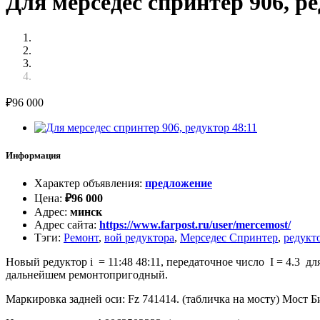
Для мерседес спринтер 906, ре
₽
96 000
Информация
Характер объявления
:
предложение
Цена
:
₽
96 000
Адрес
:
минск
Адрес сайта
:
https://www.farpost.ru/user/mercemost/
Тэги
:
Ремонт
,
вой редуктора
,
Мерседес Спринтер
,
редукто
Новый редуктор i = 11:48 48:11, передаточное число I = 4.
дальнейшем ремонтопригодный.
Маркировка задней оси: Fz 741414. (табличка на мосту) Мост 