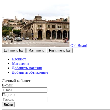
Old-Board
Left menu bar
Main menu
Right menu bar
Блокнот
Магазины
Добавить магазин
Добавить объявление
Личный кабинет
E-mail:
Пароль:
Войти