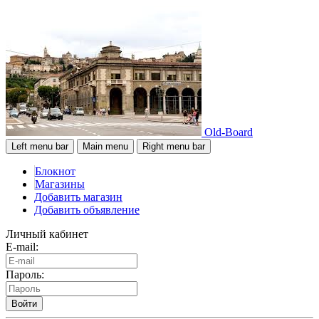
Old-Board
Left menu bar
Main menu
Right menu bar
Блокнот
Магазины
Добавить магазин
Добавить объявление
Личный кабинет
E-mail:
Пароль:
Войти