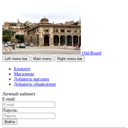
Old-Board
Left menu bar
Main menu
Right menu bar
Блокнот
Магазины
Добавить магазин
Добавить объявление
Личный кабинет
E-mail:
Пароль:
Войти