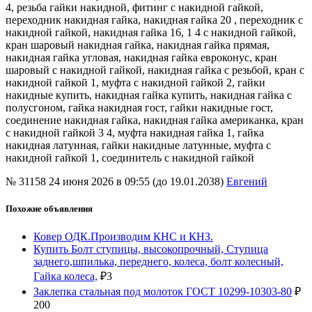
4, резьба гайки накидной, фитинг с накидной гайкой,
переходник накидная гайка, накидная гайка 20 , переходник с
накидной гайкой, накидная гайка 16, 1 4 с накидной гайкой,
кран шаровый накидная гайка, накидная гайка прямая,
накидная гайка угловая, накидная гайка евроконус, кран
шаровый с накидной гайкой, накидная гайка с резьбой, кран с
накидной гайкой 1, муфта с накидной гайкой 2, гайки
накидные купить, накидная гайка купить, накидная гайка с
полусгоном, гайка накидная гост, гайки накидные гост,
соединение накидная гайка, накидная гайка американка, кран
с накидной гайкой 3 4, муфта накидная гайка 1, гайка
накидная латунная, гайки накидные латунные, муфта с
накидной гайкой 1, соединитель с накидной гайкой
№ 31158
24 июня 2026 в 09:55 (до 19.01.2038)
Евгений
Похожие объявления
Ковер ОДК.Производим КНС и КНЗ.
Купить Болт ступицы, высокопрочный, Ступица
заднего,шпилька, переднего, колеса, болт колесный,
Гайка колеса,
₽
3
Заклепка стальная под молоток ГОСТ 10299-10303-80
₽
200