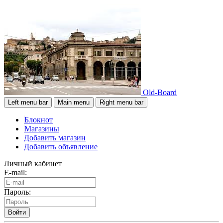
Old-Board
Left menu bar
Main menu
Right menu bar
Блокнот
Магазины
Добавить магазин
Добавить объявление
Личный кабинет
E-mail:
Пароль:
Войти