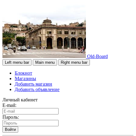
Old-Board
Left menu bar
Main menu
Right menu bar
Блокнот
Магазины
Добавить магазин
Добавить объявление
Личный кабинет
E-mail:
Пароль:
Войти