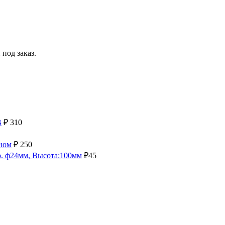
под заказ.
B
₽
310
ном
₽
250
. ф24мм, Высота:100мм
₽
45