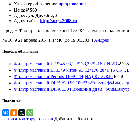
Характер объявления
:
предложение
Цена
:
₽
560
Адрес
:
ул. Дружбы, 3
Адрес сайта
:
http://argo-2008.ru
Продам Фильтр гидравлический P173484. запчасти в наличии и 
№ 5679
21 апреля 2014 в 14:46 (до 19.06.2034)
Андрей
Похожие объявления
Фильтр масляный LF3345 93,12*138,23*1-16 UN-2B
₽
335
Фильтр масляный LF3349 китай 93,12*176.28*1-16 UN-2
Фильтр масляный Perkins 1104C-44(NA)-RG37836
₽
450
Фильтр масляный DIFA 5203K 109*232*внутр.ф54мм, с д
Фильтр масляный DIFA 5304 Внешний диам. :60мм,Внутр
Поделиться
Написать автору
Телефон
Добавить в блокнот