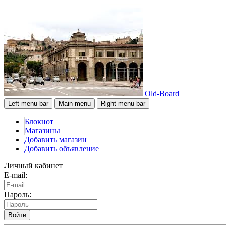
Old-Board
Left menu bar
Main menu
Right menu bar
Блокнот
Магазины
Добавить магазин
Добавить объявление
Личный кабинет
E-mail:
Пароль:
Войти