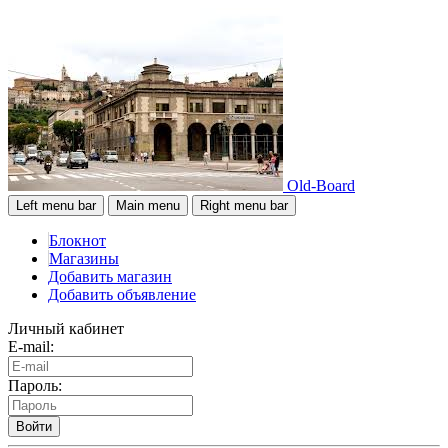
Old-Board
Left menu bar
Main menu
Right menu bar
Блокнот
Магазины
Добавить магазин
Добавить объявление
Личный кабинет
E-mail:
Пароль:
Войти