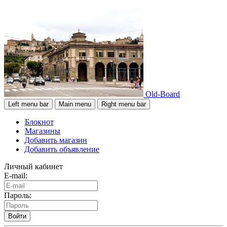
Old-Board
Left menu bar
Main menu
Right menu bar
Блокнот
Магазины
Добавить магазин
Добавить объявление
Личный кабинет
E-mail:
Пароль:
Войти