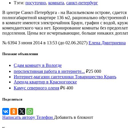
Тэги
:
посуточно
,
комната
,
санкт-петербург
В центре Санкт-Петербурга - на Васильевском острове, сдаетс
полногабаритной квартире 136 м2, рационально обустроенной и
в комнате имеются электрочайник Браун, графин с водой, кружк
комендантского часа нет. Бронирование комнаты без предоплаты. 
подселения. Цены все исчерпывающие, больше никаких доплат,
№ 6394
3 июня 2014 в 13:53 (до 02.06.2027)
Елена Дмитриевна
Похожие объявления
Сдам комнату в Вологде
перспективная работа в интернете...
₽
25 000
Интернет-магазин сантехники Товарищество Кранъ
Аренда квартир в Красногорске
Камус северного оленя
₽
6 400
Поделиться
Написать автору
Телефон
Добавить в блокнот