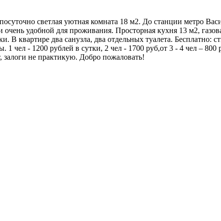
я посуточно светлая уютная комната 18 м2. До станции метро Ва
 очень удобной для проживания. Просторная кухня 13 м2, газова
и. В квартире два санузла, два отдельных туалета. Бесплатно: с
1 чел - 1200 рублей в сутки, 2 чел - 1700 руб,от 3 - 4 чел – 800
 залоги не практикую. Добро пожаловать!