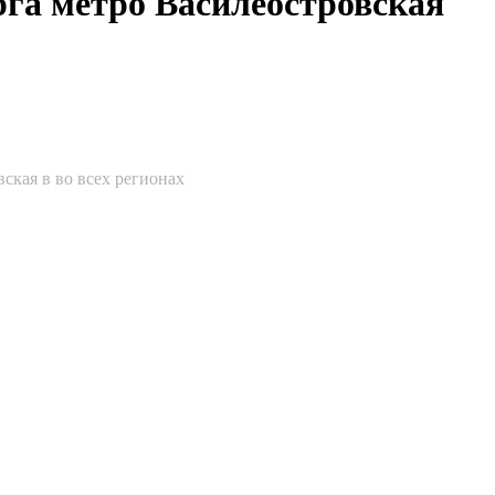
рга метро Василеостровская
ская в во всех регионах