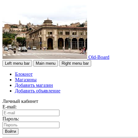
Old-Board
Left menu bar
Main menu
Right menu bar
Блокнот
Магазины
Добавить магазин
Добавить объявление
Личный кабинет
E-mail:
Пароль:
Войти