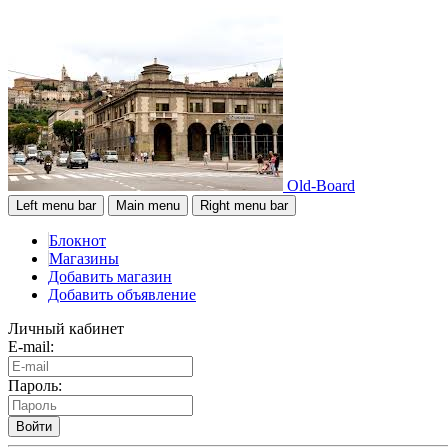
Old-Board
Left menu bar
Main menu
Right menu bar
Блокнот
Магазины
Добавить магазин
Добавить объявление
Личный кабинет
E-mail:
Пароль:
Войти