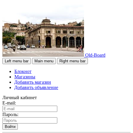
Old-Board
Left menu bar
Main menu
Right menu bar
Блокнот
Магазины
Добавить магазин
Добавить объявление
Личный кабинет
E-mail:
Пароль:
Войти