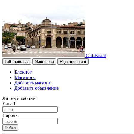
Old-Board
Left menu bar
Main menu
Right menu bar
Блокнот
Магазины
Добавить магазин
Добавить объявление
Личный кабинет
E-mail:
Пароль:
Войти