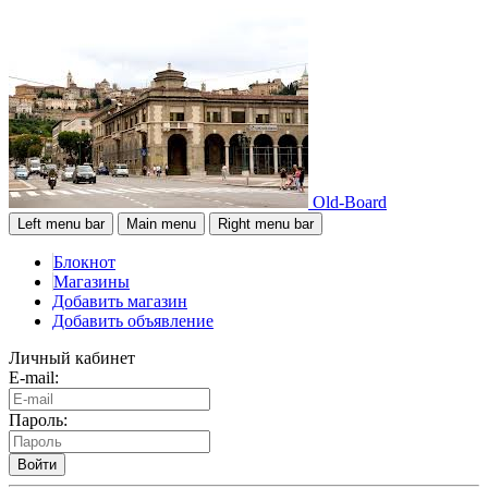
Old-Board
Left menu bar
Main menu
Right menu bar
Блокнот
Магазины
Добавить магазин
Добавить объявление
Личный кабинет
E-mail:
Пароль:
Войти