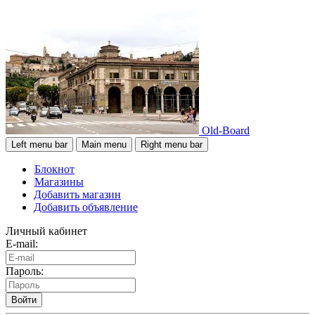
Old-Board
Left menu bar
Main menu
Right menu bar
Блокнот
Магазины
Добавить магазин
Добавить объявление
Личный кабинет
E-mail:
Пароль:
Войти