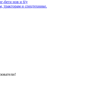
г-беги нов и б/у
, тракторам и спецтехнике.
зователи!