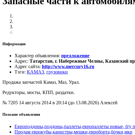
Запасные части к автомобиля
Информация
Характер объявления
:
предложение
Адрес
:
Татарстан, г. Набережные Челны, Казанский про
Адрес сайта
:
http://www.mercury16.ru
Тэги
:
КАМАЗ
,
грузовики
Продажа запчастей Камаз, Маз, Урал.
Редукторы, мосты, КПП, раздатки.
№ 7205
14 августа 2014 в 20:14 (до 13.08.2026)
Алексей
Похожие объявления
Европоддоны,поддоны,паллеты,европаллеты новые, б/у п
Продам еврокубы,канистры,мешки,евроборта,бочки,мкр