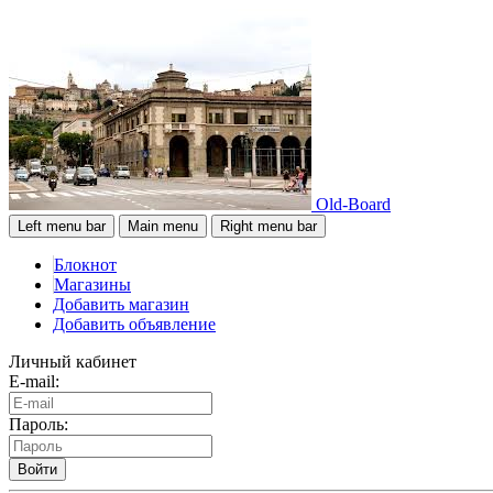
Old-Board
Left menu bar
Main menu
Right menu bar
Блокнот
Магазины
Добавить магазин
Добавить объявление
Личный кабинет
E-mail:
Пароль:
Войти