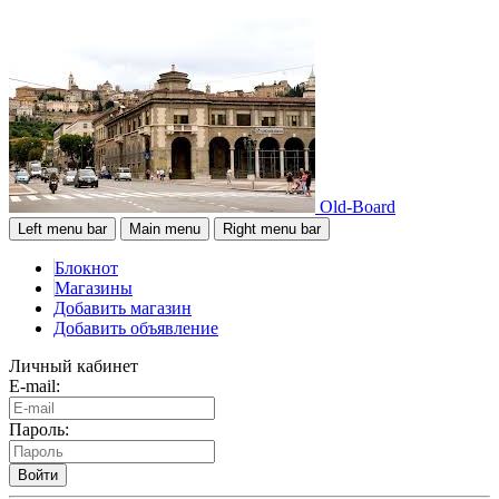
Old-Board
Left menu bar
Main menu
Right menu bar
Блокнот
Магазины
Добавить магазин
Добавить объявление
Личный кабинет
E-mail:
Пароль:
Войти