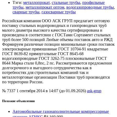
Тэги
:
металлопрокат
,
стальные трубы
,
профильные
трубы
,
металлопрокат оптом
,
водогазопроводные трубы
,
сварные трубы
,
газосварные трубы
Российская компания ООО АСК ГРУП предлагает оптовую
поставку стальных водопроводных и газопроводных труб
малого диаметра высокого качества сертифицирована и
произведена в соответсвии с ГОСТами Сортамент стальных
труб более 500 позиций Любые объемы поставок авто и РЖД
Формируем различные позиции минимальные сроки поставок
электросварные прямошовные ГОСТ 10704-91 квадратные
ГОСТ 8639-82 прямоугольные ГОСТ 8645-68
водогазопроводные ГОСТ 3262-75 плоскоовальные ГОСТ
8644 Марка стали 0,8пс, 2 пс. Рассматриваются предложения
долгосрочного и выгодного сотрудничества как в
потребностях для строительных компаний так и
металлоторговые организации Поставки труб производятся
по территории России.
№ 7337
1 сентября 2014 в 14:07 (до 01.09.2026)
ask-grup
Похожие объявления
Автомобильные газонаполнительные компрессорные
станции АГНКС
₽
4 160 000