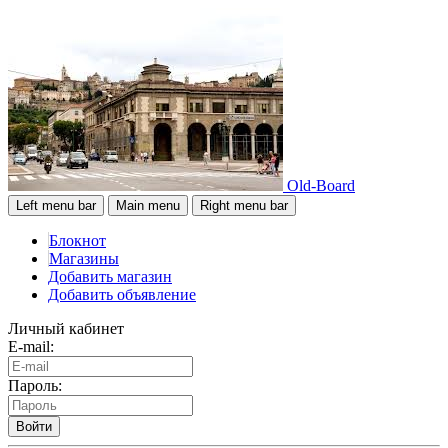
Old-Board
Left menu bar
Main menu
Right menu bar
Блокнот
Магазины
Добавить магазин
Добавить объявление
Личный кабинет
E-mail:
Пароль:
Войти