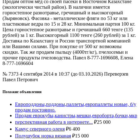
Продам оптом мёд со своей пасеки в Восточном Казахстане
(экологически чистый район). В наличии имеется
горностепное разнотравье, гречишный и высокогорный
(Зыряновск). Фасовка - металлические фляги по 53 кг или
пластиковые ведра по 15 и 28 кг. Минимальная партия 100 кг.
Цена горностепное разнотравье и гречишный 660 тенге (135
рублей) за 1 кг. Высокогорный 1100 тенге (260 рублей) за 1 кг.
Доставка по Казахстану и России транспортной компанией
или Вашими силами. При покупке от 500 кг возможны
скидки. Так же продаем пыльцу (4000тг/кг), пчелосемьи и
прочие продукты пчеловодства. Павел 8-777-1696608, Елена
8-777-1696604
№ 7373
4 сентября 2014 в 10:37 (до 03.10.2026)
Переверзев
Павел Петрович
Похожие объявления
Европоддоны,поддоны,паллеты,европаллеты новые, б/у
продам постоянно.
Продам еврокубы,канистры,мешки,евроборта,бочки,мкр
перспективная работа в интернете...
₽
25 000
Камус северного оленя
₽
6 400
Полушубок норка вязаная
₽
15 000