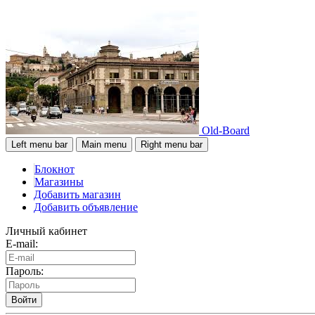
Old-Board
Left menu bar
Main menu
Right menu bar
Блокнот
Магазины
Добавить магазин
Добавить объявление
Личный кабинет
E-mail:
Пароль:
Войти