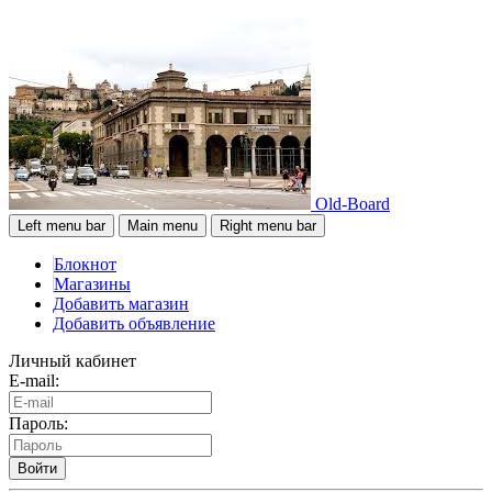
Old-Board
Left menu bar
Main menu
Right menu bar
Блокнот
Магазины
Добавить магазин
Добавить объявление
Личный кабинет
E-mail:
Пароль:
Войти