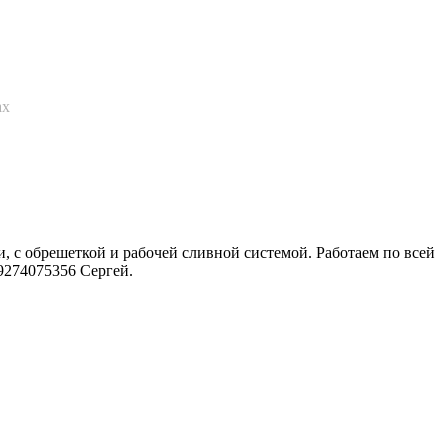
ах
 с обрешеткой и рабочей сливной системой. Работаем по всей
9274075356 Сергей.