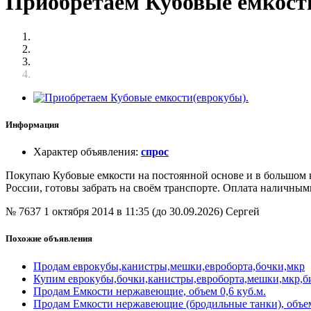
Приобретаем Кубовые емкост
Информация
Характер объявления
:
спрос
Покупаю Кубовые емкости на постоянной основе и в большом к
России, готовы забрать на своём транспорте. Оплата наличным
№ 7637
1 октября 2014 в 11:35 (до 30.09.2026)
Сергей
Похожие объявления
Продам еврокубы,канистры,мешки,евроборта,бочки,мкр
Купим еврокубы,бочки,канистры,евроборта,мешки,мкр,би
Продам Емкости нержавеющие, объем 0,6 куб.м.
Продам Емкости нержавеющие (бродильные танки), объем