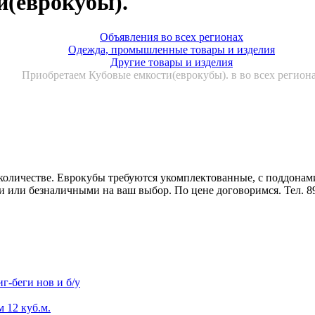
и(еврокубы).
Объявления во всех регионах
Одежда, промышленные товары и изделия
Другие товары и изделия
Приобретаем Кубовые емкости(еврокубы). в во всех регион
оличестве. Еврокубы требуются укомплектованные, с поддонами,
и или безналичными на ваш выбор. По цене договоримся. Тел. 8
г-беги нов и б/у
 12 куб.м.