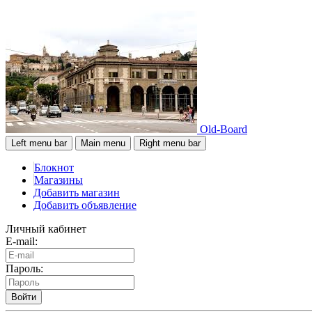
Old-Board
Left menu bar
Main menu
Right menu bar
Блокнот
Магазины
Добавить магазин
Добавить объявление
Личный кабинет
E-mail:
Пароль:
Войти