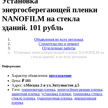
Установка
энергосберегающей пленки
NANOFILM на стекла
зданий. 101 рубль
Объявления во всех регионах
Строительство и ремонт
Отделочные работы
Установка энергосберегающей пленки NANOFILM на
стекла зданий. в во всех регионах
Информация
Характер объявления
:
предложение
Цена
:
₽
101
Адрес
:
г.Москва 2-я ул.Энтузиастов д.5
Тэги
:
тонировнчая пленка
,
энергосберегающая пленка
,
защитная пленка
,
установка пленки
,
тонировка стекол
,
стекло пленка
,
ударопрочная пленка
,
декоративная
пленка