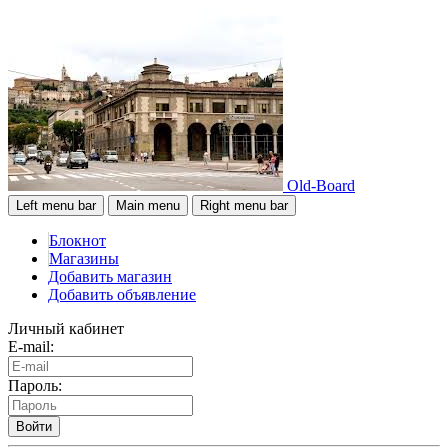
Old-Board
Left menu bar
Main menu
Right menu bar
Блокнот
Магазины
Добавить магазин
Добавить объявление
Личный кабинет
E-mail:
Пароль:
Войти