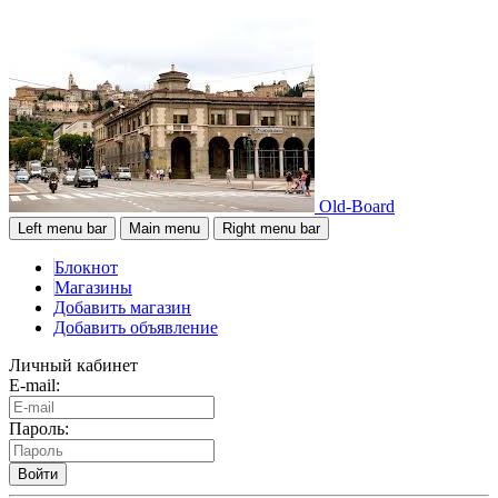
Old-Board
Left menu bar
Main menu
Right menu bar
Блокнот
Магазины
Добавить магазин
Добавить объявление
Личный кабинет
E-mail:
Пароль:
Войти