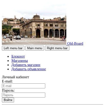
Old-Board
Left menu bar
Main menu
Right menu bar
Блокнот
Магазины
Добавить магазин
Добавить объявление
Личный кабинет
E-mail:
Пароль:
Войти