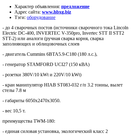
Характер объявления
:
предложение
Адрес сайта
:
www.hbxg.biz
Тэги
:
оборудование
- до 4 сварочных постов (источники сварочного тока Lincoln
Electric DC-400, INVERTEC V-350pro, Invertec STT II STT2
STT-2) или аналоги (ручная сварка корня, сварка
заполняющих и облицовочных слоев
- двигатель Cummins 6BTA5.9-C180 (180 л.с.),
- генератор STAMFORD UCI27 (150 кВА)
- розетки 380V/10 kWt и 220V/10 kWt)
- кран манипулятор HIAB ST083-032 г/п 3.2 тонны, вылет
стелы 7.8 м
- габариты 6050х2470х3050.
- вес 10,5 т.
преимущества TWM-180:
- единая силовая установка, экологический класс 2