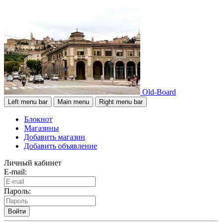
Old-Board
Left menu bar
Main menu
Right menu bar
Блокнот
Магазины
Добавить магазин
Добавить объявление
Личный кабинет
E-mail:
Пароль:
Войти