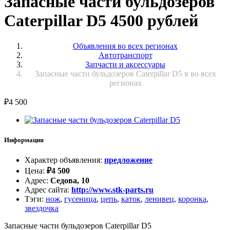
Запасные части бульдозеров
Caterpillar D5 4500 рублей
Объявления во всех регионах
Автотранспорт
Запчасти и аксессуары
Запасные части бульдозеров Caterpillar D5 в во всех
регионах
₽
4 500
Информация
Характер объявления
:
предложение
Цена
:
₽
4 500
Адрес
:
Седова, 10
Адрес сайта
:
http://www.stk-parts.ru
Тэги
:
нож
,
гусеница
,
цепь
,
каток
,
ленивец
,
коронка
,
звездочка
Запасные части бульдозеров Caterpillar D5