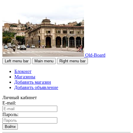
Old-Board
Left menu bar
Main menu
Right menu bar
Блокнот
Магазины
Добавить магазин
Добавить объявление
Личный кабинет
E-mail:
Пароль:
Войти