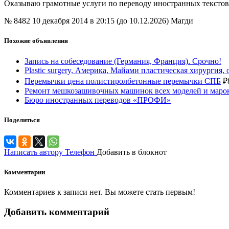
Оказываю грамотные услуги по переводу иностранных текстов 
№ 8482
10 декабря 2014 в 20:15 (до 10.12.2026)
Магди
Похожие объявления
Запись на собеседование (Германия, Франция). Срочно!
Plastic surgery, Америка, Майами пластическая хирургия,
Перемычки цена полистиролбетонные перемычки СПБ
₽
Ремонт мешкозашивочных машинок всех моделей и маро
Бюро иностранных переводов «ПРОФИ»
Поделиться
Написать автору
Телефон
Добавить в блокнот
Комментарии
Комментариев к записи нет. Вы можете стать первым!
Добавить комментарий