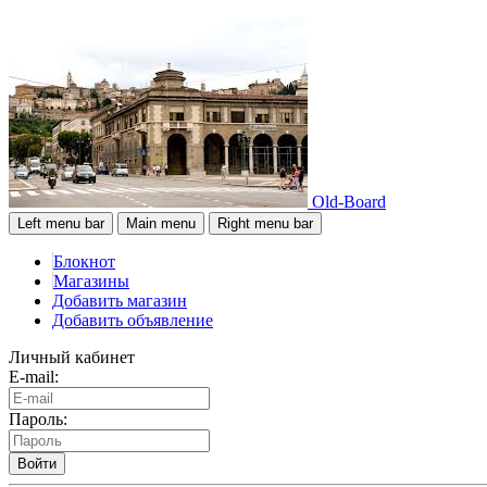
Old-Board
Left menu bar
Main menu
Right menu bar
Блокнот
Магазины
Добавить магазин
Добавить объявление
Личный кабинет
E-mail:
Пароль:
Войти