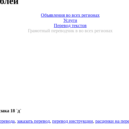
блей
Объявления во всех регионах
Услуги
Перевод текстов
Грамотный переводчик в во всех регионах
ака 18 `д`
еревода
,
заказать перевод
,
перевод инструкции
,
расценки на пер