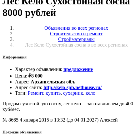
Лес Кело Сухостойная сосна
8000 рублей
Объявления во всех регионах
Строительство и ремонт
Стройматериалы
Лес Кело Сухостойная сосна в во всех регионах
Информация
Характер объявления
:
предложение
Цена
:
₽
8 000
Адрес
:
Архангельская обл.
Адрес сайта
:
http://kelo-spb.nethouse.ru/
Тэги
:
Ремонт
,
купить
,
сухарник
,
кело
Продам сухостойгую сосну, лес кело ... заготавливаем до 400
куб/мес.
№ 8665
4 января 2015 в 13:32 (до 04.01.2027)
Алексей
Похожие объявления