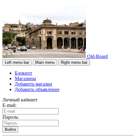
Old-Board
Left menu bar
Main menu
Right menu bar
Блокнот
Магазины
Добавить магазин
Добавить объявление
Личный кабинет
E-mail:
Пароль:
Войти