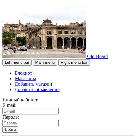
Old-Board
Left menu bar
Main menu
Right menu bar
Блокнот
Магазины
Добавить магазин
Добавить объявление
Личный кабинет
E-mail:
Пароль:
Войти